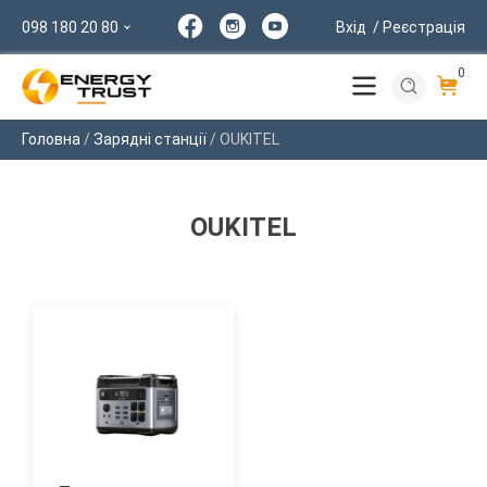
098 180 20 80
Вхід
/ Реєстрація
0
Головна
/
Зарядні станції
/ OUKITEL
OUKITEL