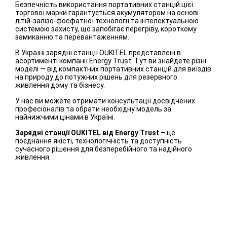
Безпечність використання портативних станцій цієї
торгової марки гарантується акумулятором на основі
літій-залізо-фосфатної технології та інтелектуальною
системою захисту, що запобігає перегріву, короткому
замиканню та перевантаженням.
В Україні зарядні станції OUKITEL представлені в
асортименті компанії Energy Trust. Тут ви знайдете різні
моделі — від компактних портативних станцій для виїздів
на природу до потужних рішень для резервного
живлення дому та бізнесу.
У нас ви можете отримати консультації досвідчених
професіоналів та обрати необхідну модель за
найнижчими цінами в Україні.
Зарядні станції OUKITEL від Energy Trust
– це
поєднання якісті, технологічність та доступність
сучасного рішення для безперебійного та надійного
живлення.