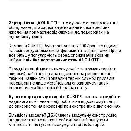
Зарядні станції OUKITEL
— це сучасне електротехнічне
обладнання, що забезпечує надійне й безперебійне
живлення при частих відключеннях, подорожах, на
відпочинку тощо.
Компанія OUKITEL була заснована у 2007 році та відома,
насамперед, своїми смартфонами та планшетами. Проте
все більшу популярність серед споживачів України
набуває
лінійка портативних станцій OUKITEL
.
Зарядні станції мають високу ємність акумуляторів та
широкий набір портів для підключення різнопланової
техніки. Надійність і тривалий термін служби приладів
перевірені не лише українським споживачем, але й
споживачами більш ніж 60 країнах світу.
Купить портативну станцію OUKITEL
означає придбати
надійного помічника — від роботи на відкритому повітрі
до використання в квартирі при екстрених відключеннях.
Більшість моделей ДБЖ мають модульну конструкцію,
що дає можливість, при необхідності, збільшувати
місткість та потужність акумуляторних батарей.