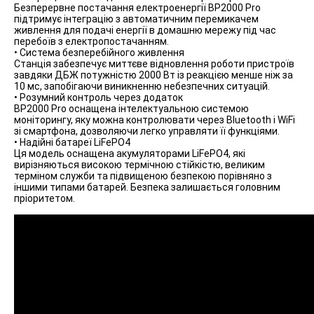
Безперервне постачання електроенергії BP2000 Pro
підтримує інтеграцію з автоматичним перемикачем
живлення для подачі енергії в домашню мережу під час
перебоїв з електропостачанням.
• Система безперебійного живлення
Станція забезпечує миттєве відновлення роботи пристроїв
завдяки ДБЖ потужністю 2000 Вт із реакцією менше ніж за
10 мс, запобігаючи виникненню небезпечних ситуацій.
• Розумний контроль через додаток
BP2000 Pro оснащена інтелектуальною системою
моніторингу, яку можна контролювати через Bluetooth і WiFi
зі смартфона, дозволяючи легко управляти її функціями.
• Надійні батареї LiFePO4
Ця модель оснащена акумуляторами LiFePO4, які
вирізняються високою термічною стійкістю, великим
терміном служби та підвищеною безпекою порівняно з
іншими типами батарей. Безпека залишається головним
пріоритетом.