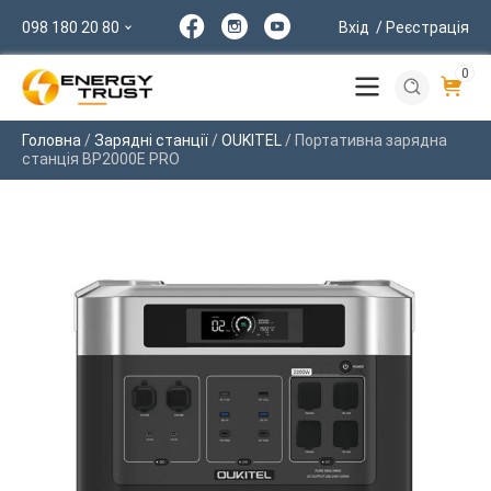
098 180 20 80
Вхід
/ Реєстрація
0
Головна
/
Зарядні станції
/
OUKITEL
/ Портативна зарядна
станція ВР2000Е PRO