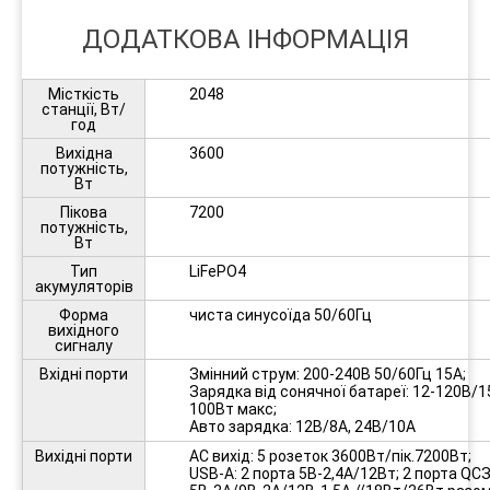
ДОДАТКОВА ІНФОРМАЦІЯ
Місткість
2048
станції, Вт/
год
Вихідна
3600
потужність,
Вт
Пікова
7200
потужність,
Вт
Тип
LiFePO4
акумуляторів
Форма
чиста синусоїда 50/60Гц
вихідного
сигналу
Вхідні порти
Змінний струм: 200-240В 50/60Гц 15А;
Зарядка від сонячної батареї: 12-120В/1
100Вт макс;
Авто зарядка: 12В/8А, 24В/10А
Вихідні порти
АС вихід: 5 розеток 3600Вт/пік.7200Вт;
USB-A: 2 порта 5В-2,4А/12Вт; 2 порта QС