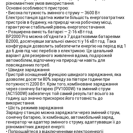
різноманітних умов використання.
Основні особливості пристрою:
• Висока потужність змінного струму — 3600 Вт
Електростанція здатна живити більшість енергозатратних
пристроїв в будинку, на природі чи на робочому місці,
гарантуючи стабільний рівень енергопостачання.
• Розширена ємність батареї — 2-16 кВт·год
BP2000 Pro можна об’єднати з 7 додатковими батареями
B2000, досягнувши загальної ємності у 16 кВт·год. Така
конфігурація дозволить забезпечити енергію на період від 1
до 6 днів під час перебоїв з електрикою. Це ідеальний
варіант для резервного живлення вдома, подорожей
автомобілем, відпочинку на природі чи навіть для
повсякденних потреб.
• Швидке заряджання
Пристрій оснащений функцією швидкого заряджання, яка
дозволяє досягти 80% заряду за півтори години при
потужності 2200 Вт. Крім того, комбіноване заряджання
через сонячну батарею (PV1000W) та змінний струм
(AC1500W) забезпечує той самий результат всього за
годину, що значно прискорює його готовність до
використання.
• Шість режимів заряджання
Зарядну станцію можна заряджати через змінний струм,
сонячну батарею, їх комбінацію, автомобільний заряд,
генератор чи адаптер змінного струму, адаптувавши її до
різноманітних джерел енергії.
• Попрощайтеся з відключеннями електроенергії