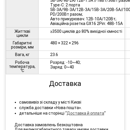
5В-3А/9В-2А/12В-1.5А //18Вт/36Вт разом
Type-C: 2 порта
5В-3А/9В-3А/12В-3А/15В-3А/20В-5А//10
PD/200Вт разом;
Авто прикурювач: 12В-10А/120Вт;
Авіаційна розетка GX16 2Pin: 48В-15А
Життєві
≥3500 циклів до 80% вихідної ємності
цикли
Габаритні
480 × 322 × 296
розміри, мм
Вага, кг
23.6
Робоча
Розряд: -10~40;
температура,
Заряд: 0~40
℃
Доставка
самовивіз зі складу у місті Києві
служба доставки «Нова пошта».
детальніше на сторінці “
Доставка й оплата
“
Доставка замовлень безкоштовна
Для великогабаритного товару умови доставки