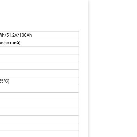
Wh/51.2V/100Ah
фосфатний)
25°C)