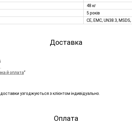
48 кг
5 років
CE, EMC, UN38.3, MSDS,
Доставка
і
.
ка й оплата
“
доставки узгоджуються з клієнтом індивідуально.
Оплата