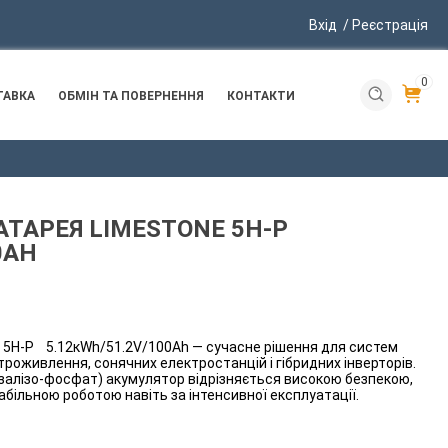
Вхід
/ Реєстрація
0
ТАВКА
ОБМІН ТА ПОВЕРНЕННЯ
КОНТАКТИ
АТАРЕЯ LIMESTONE 5H-P
0AH
 5H-P 5.12кWh/51.2V/100Ah — сучасне рішення для систем
роживлення, сонячних електростанцій і гібридних інверторів.
й-залізо-фосфат) акумулятор відрізняється високою безпекою,
більною роботою навіть за інтенсивної експлуатації.