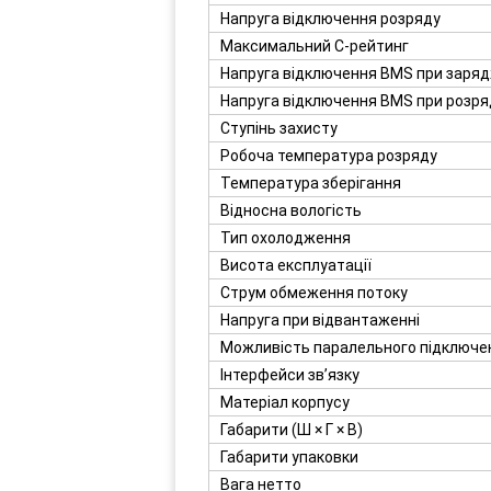
Напруга відключення розряду
Максимальний C-рейтинг
Напруга відключення BMS при заряд
Напруга відключення BMS при розр
Ступінь захисту
Робоча температура розряду
Температура зберігання
Відносна вологість
Тип охолодження
Висота експлуатації
Струм обмеження потоку
Напруга при відвантаженні
Можливість паралельного підключе
Інтерфейси зв’язку
Матеріал корпусу
Габарити (Ш × Г × В)
Габарити упаковки
Вага нетто