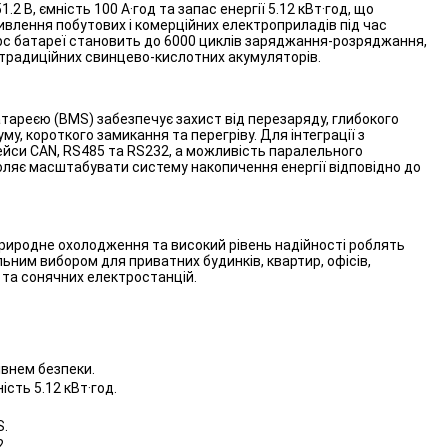
2 В, ємність 100 А·год та запас енергії 5.12 кВт·год, що
влення побутових і комерційних електроприладів під час
урс батареї становить до 6000 циклів заряджання-розряджання,
традиційних свинцево-кислотних акумуляторів.
тареєю (BMS) забезпечує захист від перезаряду, глибокого
у, короткого замикання та перегріву. Для інтеграції з
ейси CAN, RS485 та RS232, а можливість паралельного
оляє масштабувати систему накопичення енергії відповідно до
риродне охолодження та високий рівень надійності роблять
ним вибором для приватних будинків, квартир, офісів,
 та сонячних електростанцій.
івнем безпеки.
ість 5.12 кВт·год.
S.
.