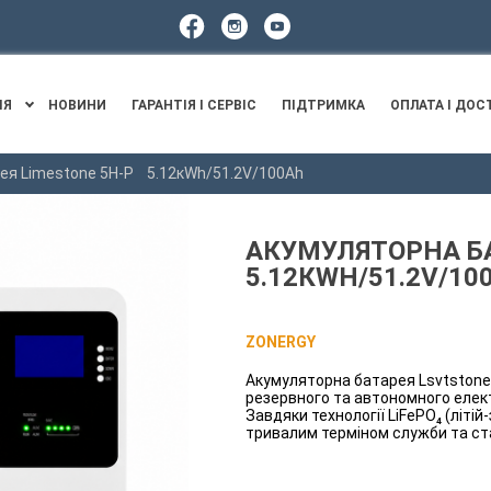
ІЯ
НОВИНИ
ГАРАНТІЯ І СЕРВІС
ПІДТРИМКА
ОПЛАТА І ДОС
ея Limestone 5H-P 5.12кWh/51.2V/100Ah
АКУМУЛЯТОРНА Б
5.12КWH/51.2V/10
ZONERGY
Акумуляторна батарея Lsvtstone
резервного та автономного елект
Завдяки технології LiFePO₄ (літі
тривалим терміном служби та ста