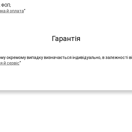
к ФОП;
ка й оплата
“
Гарантія
ому окремому випадку визначається індивідуально, в залежності в
я й сервіс
“