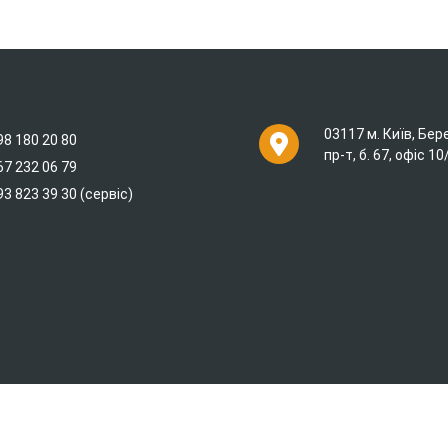
03117 м. Київ, Бе
98 180 20 80
пр-т, б. 67, офіс 10
67 232 06 79
93 823 39 30 (сервіс)