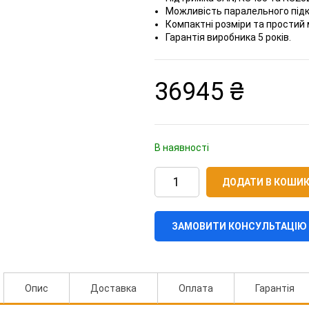
Можливість паралельного підк
Компактні розміри та простий
Гарантія виробника 5 років.
36945
₴
В наявності
Акумуляторна
батарея
ДОДАТИ В КОШИ
Limestone
5H-
P
ЗАМОВИТИ КОНСУЛЬТАЦІЮ
5.12кWh/51.2V/100Ah
кількість
Опис
Доставка
Оплата
Гарантія