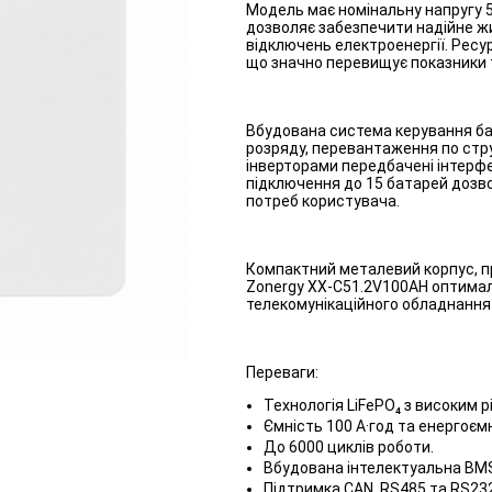
Модель має номінальну напругу 51.
дозволяє забезпечити надійне жи
відключень електроенергії. Рес
що значно перевищує показники 
Вбудована система керування ба
розряду, перевантаження по струм
інверторами передбачені інтерф
підключення до 15 батарей дозв
потреб користувача.
Компактний металевий корпус, п
Zonergy XX-C51.2V100AH оптималь
телекомунікаційного обладнання
Переваги:
Технологія LiFePO₄ з високим р
Ємність 100 А·год та енергоємн
До 6000 циклів роботи.
Вбудована інтелектуальна BM
Підтримка CAN, RS485 та RS232