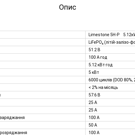
Опис
Limestone 5H-P 5.12к
LiFePO₄ (літій-залізо-
51.2 В
100 А·год
5.12 кВт·год
5 кВт
6000 циклів (DOD 80%, 
< 2% на місяць
я
57.6 В
25 А
25 А
 заряджання
100 А
50 А
 розряджання
100 А