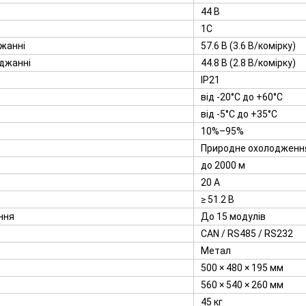
44 В
1C
жанні
57.6 В (3.6 В/комірку)
яджанні
44.8 В (2.8 В/комірку)
IP21
від -20°C до +60°C
від -5°C до +35°C
10%–95%
Природне охолодженн
до 2000 м
20 А
≥ 51.2 В
ння
До 15 модулів
CAN / RS485 / RS232
Метал
500 × 480 × 195 мм
560 × 540 × 260 мм
45 кг