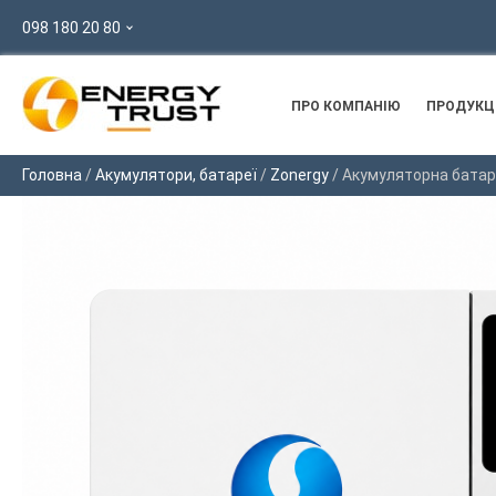
098 180 20 80
ПРО КОМПАНІЮ
ПРОДУКЦ
Головна
/
Акумулятори, батареї
/
Zonergy
/ Акумуляторна батар