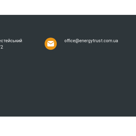
рестейський
office@energytrust.com.ua
/2