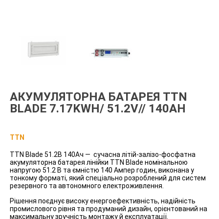
АКУМУЛЯТОРНА БАТАРЕЯ TTN
BLADE 7.17KWH/ 51.2V// 140AH
TTN
TTN Blade 51.2В 140Aч — сучасна літій-залізо-фосфатна
акумуляторна батарея лінійки TTN Blade номінальною
напругою 51.2 В та ємністю 140 Ампер годин, виконана у
тонкому форматі, який спеціально розроблений для систем
резервного та автономного електроживлення.
Рішення поєднує високу енергоефективність, надійність
промислового рівня та продуманий дизайн, орієнтований на
максимальну зручність монтажу й експлуатації.