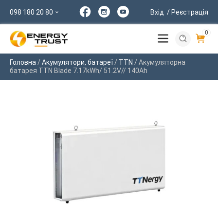
098 180 20 80
Вхід
/ Реєстрація
0
Головна
/
Акумулятори, батареї
/
TTN
/ Акумуляторна
батарея TTN Blade 7.17kWh/ 51.2V// 140Ah