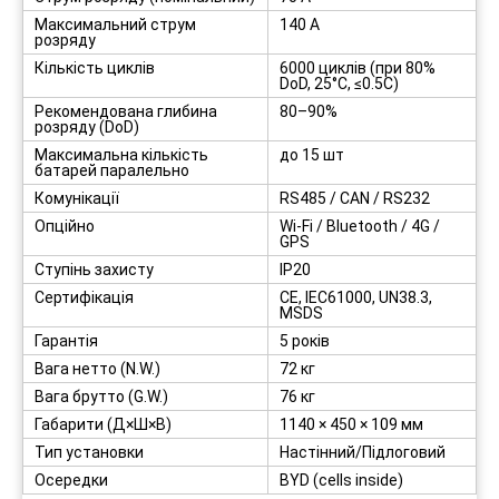
Максимальний струм
140 А
розряду
Кількість циклів
6000 циклів (при 80%
DoD, 25°C, ≤0.5C)
Рекомендована глибина
80–90%
розряду (DoD)
Максимальна кількість
до 15 шт
батарей паралельно
Комунікації
RS485 / CAN / RS232
Опційно
Wi-Fi / Bluetooth / 4G /
GPS
Ступінь захисту
IP20
Сертифікація
CE, IEC61000, UN38.3,
MSDS
Гарантія
5 років
Вага нетто (N.W.)
72 кг
Вага брутто (G.W.)
76 кг
Габарити (Д×Ш×В)
1140 × 450 × 109 мм
Тип установки
Настінний/Підлоговий
Осередки
BYD (cells inside)