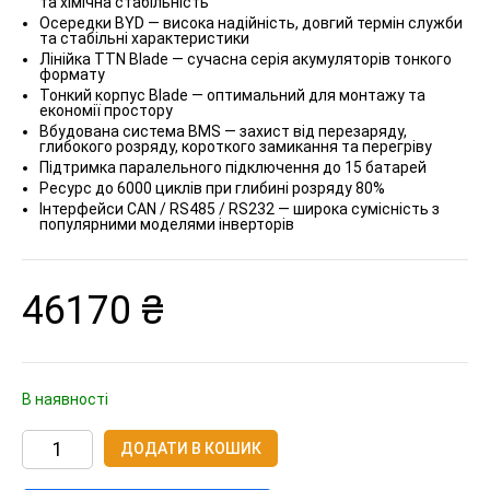
та хімічна стабільність
Осередки BYD — висока надійність, довгий термін служби
та стабільні характеристики
Лінійка TTN Blade — сучасна серія акумуляторів тонкого
формату
Тонкий корпус Blade — оптимальний для монтажу та
економії простору
Вбудована система BMS — захист від перезаряду,
глибокого розряду, короткого замикання та перегріву
Підтримка паралельного підключення до 15 батарей
Ресурс до 6000 циклів при глибині розряду 80%
Інтерфейси CAN / RS485 / RS232 — широка сумісність з
популярними моделями інверторів
46170
₴
В наявності
Акумуляторна
ДОДАТИ В КОШИК
батарея
TTN
Blade