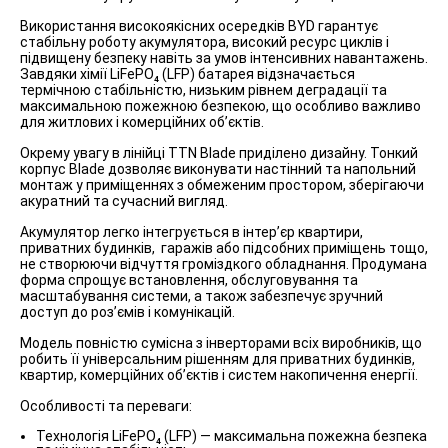
Використання високоякісних осередків BYD гарантує
стабільну роботу акумулятора, високий ресурс циклів і
підвищену безпеку навіть за умов інтенсивних навантажень.
Завдяки хімії LiFePO₄ (LFP) батарея відзначається
термічною стабільністю, низьким рівнем деградації та
максимальною пожежною безпекою, що особливо важливо
для житлових і комерційних об’єктів.
Окрему увагу в лінійці TTN Blade приділено дизайну. Тонкий
корпус Blade дозволяє виконувати настінний та напольний
монтаж у приміщеннях з обмеженим простором, зберігаючи
акуратний та сучасний вигляд.
Акумулятор легко інтегрується в інтер’єр квартири,
приватних будинків, гаражів або підсобних приміщень тощо,
не створюючи відчуття громіздкого обладнання. Продумана
форма спрощує встановлення, обслуговування та
масштабування системи, а також забезпечує зручний
доступ до роз’ємів і комунікацій.
Модель повністю сумісна з інверторами всіх виробників, що
робить її універсальним рішенням для приватних будинків,
квартир, комерційних об’єктів і систем накопичення енергії.
Особливості та переваги:
Технологія LiFePO₄ (LFP) — максимальна пожежна безпека