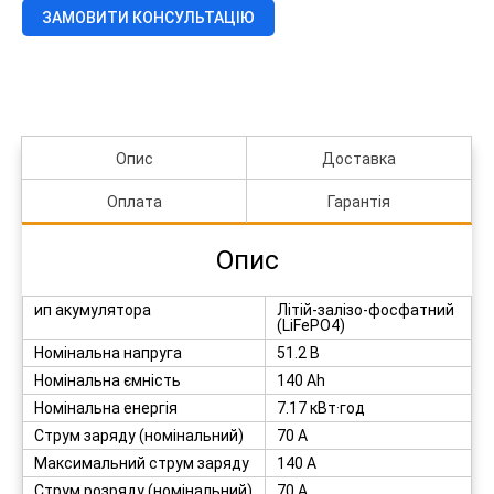
7.17kWh/
ЗАМОВИТИ КОНСУЛЬТАЦІЮ
51.2V//
140Ah
кількість
Опис
Доставка
Оплата
Гарантія
Опис
ип акумулятора
Літій-залізо-фосфатний
(LiFePO4)
Номінальна напруга
51.2 В
Номінальна ємність
140 Ah
Номінальна енергія
7.17 кВт·год
Струм заряду (номінальний)
70 А
Максимальний струм заряду
140 А
Струм розряду (номінальний)
70 А