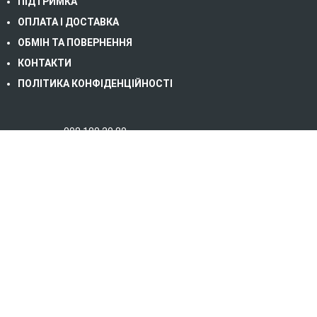
ПІДТРИМКА
ОПЛАТА І ДОСТАВКА
ОБМІН ТА ПОВЕРНЕННЯ
КОНТАКТИ
ПОЛІТИКА КОНФІДЕНЦІЙНОСТІ
098 180 20 80
067 232 06 79
093 823 39 30 (сервіс)
03117 м. Київ, Берестейський пр-т, б. 67, офіс
10/2
office@energytrust.com.ua