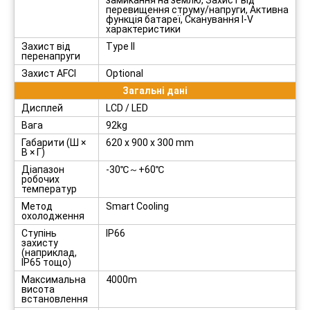
замикання на землю, Захист від
перевищення струму/напруги, Активна
функція батареї, Сканування I-V
характеристики
Захист від
Type II
перенапруги
Захист AFCI
Optional
Загальні дані
Дисплей
LCD / LED
Вага
92kg
Габарити (Ш ×
620 x 900 x 300 mm
В × Г)
Діапазон
-30℃～+60℃
робочих
температур
Метод
Smart Cooling
охолодження
Ступінь
IP66
захисту
(наприклад,
IP65 тощо)
Максимальна
4000m
висота
встановлення