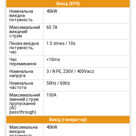
Вихід (EPS)
Номінальна
40kW
вихідна
потужність
Максимальний
60.7A
вихідний
струм
Пікова вихідна
1.5 times / 10s
потужність,
час
Час
<10ms
перемикання
Номінальна
3 / N PE, 230V / 400Vacz
напруга
Номінальна
50Hz / 60Hz
частота
Максимальний
150A
змінний струм
пропускання
(AC
passthrough)
Вихід (генератор)
Максимальна
40kW
вихідна
потужність