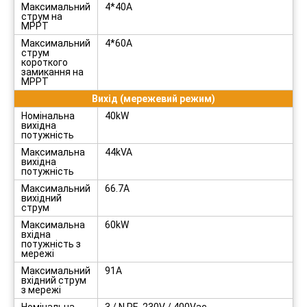
Максимальний
4*40A
струм на
MPPT
Максимальний
4*60A
струм
короткого
замикання на
MPPT
Вихід (мережевий режим)
Номінальна
40kW
вихідна
потужність
Максимальна
44kVA
вихідна
потужність
Максимальний
66.7A
вихідний
струм
Максимальна
60kW
вхідна
потужність з
мережі
Максимальний
91A
вхідний струм
з мережі