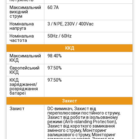
Максимальний
60.7A
вихідний
струм
Номінальна
3 / N PE, 230V / 400Vac
напруга
Номінальна
50Hz / 60Hz
частота
ККД
Максимальний
98.40%
ККД
Європейський
97.50%
ККД
ККД
97.50%
заряджання/
розряджання
батареї
Захист
Захист
DC-вимикач, Захист від
переполюсовки постійного струму,
Захист від роботи в ізольованому
режимі (Anti-islanding Protection),
Захист від короткого замикання
змінного струму, Моніторинг
залишкового струму, Моніторинг