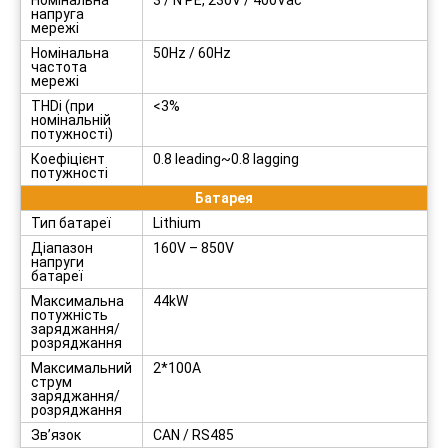
Номінальна
3 / N PE, 230V / 400Vac
напруга
мережі
Номінальна
50Hz / 60Hz
частота
мережі
THDi (при
<3%
номінальній
потужності)
Коефіцієнт
0.8 leading~0.8 lagging
потужності
Батарея
Тип батареї
Lithium
Діапазон
160V – 850V
напруги
батареї
Максимальна
44kW
потужність
заряджання/
розряджання
Максимальний
2*100A
струм
заряджання/
розряджання
Зв’язок
CAN / RS485