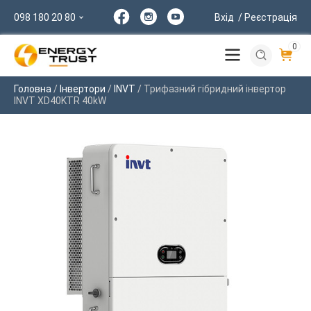
098 180 20 80
Вхід
/ Реєстрація
0
Головна
/
Інвертори
/
INVT
/ Трифазний гібридний інвертор
INVT XD40KTR 40kW