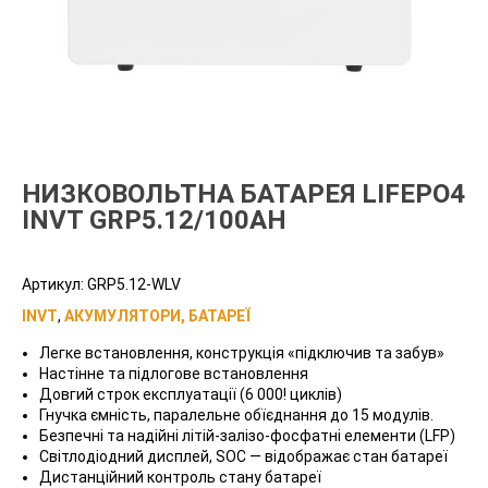
НИЗКОВОЛЬТНА БАТАРЕЯ LIFEPO4
INVT GRP5.12/100AH
Артикул:
GRP5.12-WLV
INVT
,
АКУМУЛЯТОРИ, БАТАРЕЇ
Легке встановлення, конструкція «підключив та забув»
Настінне та підлогове встановлення
Довгий строк експлуатації (6 000! циклів)
Гнучка ємність, паралельне обїєднання до 15 модулів.
Безпечні та надійні літій-залізо-фосфатні елементи (LFP)
Світлодіодний дисплей, SOC — відображає стан батареї
Дистанційний контроль стану батареї