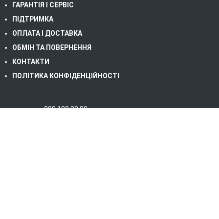
ГАРАНТІЯ І СЕРВІС
ПІДТРИМКА
ОПЛАТА І ДОСТАВКА
ОБМІН ТА ПОВЕРНЕННЯ
КОНТАКТИ
ПОЛІТИКА КОНФІДЕНЦІЙНОСТІ
098 180 20 80
067 232 06 79
093 823 39 30 (сервіс)
03117 м. Київ, Берестейський пр-т, б. 67, офіс
10/2
office@energytrust.com.ua