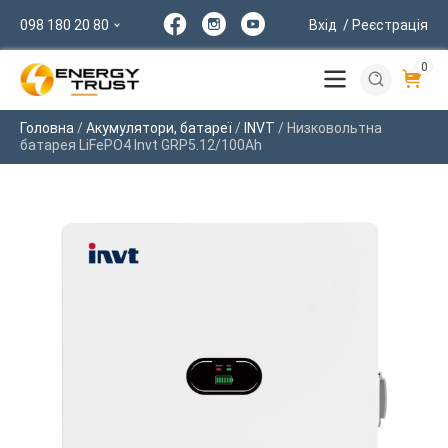
098 180 20 80
Вхід
/ Реєстрація
0
Головна
/
Акумулятори, батареї
/
INVT
/ Низковольтна
батарея LiFePO4 Invt GRP5.12/100Ah