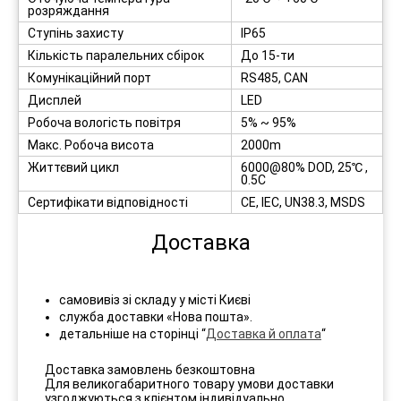
розряждання
Ступінь захисту
IP65
Кількість паралельних сбірок
До 15-ти
Комунікаційний порт
RS485, CAN
Дисплей
LED
Робоча вологість повітря
5% ~ 95%
Макс. Робоча висота
2000m
Життєвий цикл
6000@80% DOD, 25℃ ,
0.5C
Сертифікати відповідності
CE, IEC, UN38.3, MSDS
Доставка
самовивіз зі складу у місті Києві
служба доставки «Нова пошта».
детальніше на сторінці “
Доставка й оплата
“
Доставка замовлень безкоштовна
Для великогабаритного товару умови доставки
узгоджуються з клієнтом індивідуально.