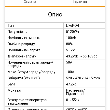
Оплата
Гарантія
Опис
Тип
LiFePO4
Потужність
5120Wh
Номінальна ємність
100Ah
Глибина розряду
80%
Номінальна напруга
51.2V
Діапазон напруги
43.2Vdc ~ 56.16Vdc
Номінальний струм заряду/
50A
розряду
Макс. Струм заряду/розряду
100A
Габарити (W x H x D)
520 x 470 x 141.5 mm
Вага
47.2kg
Монтаж
Настінний /
Підлоговий
Оточуюча температура
0 ~ 55℃
заряджання
Оточуюча температура
-20℃ ~ +60℃