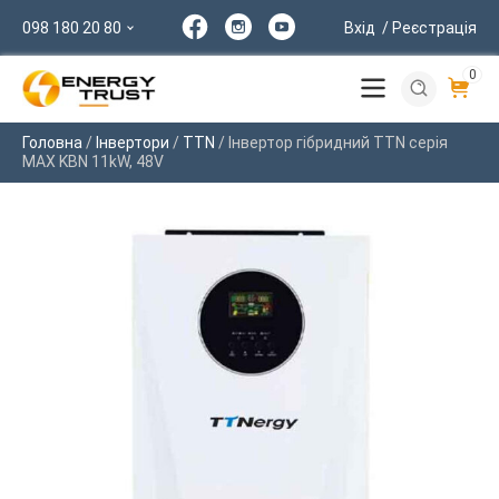
098 180 20 80
Вхід
/ Реєстрація
0
Головна
/
Інвертори
/
TTN
/ Інвертор гібридний TTN серія
MAX KBN 11kW, 48V