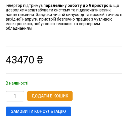
Інвертор підтримує
паралельну роботу до 9 пристроїв
, що
дозволяє масштабувати систему та підключати великі
навантаження. Завдяки чистій синусоїді та високій точності
вихідної напруги, пристрій безпечно працює з чутливою
електронікою, побутовою технікою та серверним
обладнанням.
43470
₴
В наявності
Інвертор
ДОДАТИ В КОШИК
гібридний
TTN
серія
MAX
ЗАМОВИТИ КОНСУЛЬТАЦІЮ
KBN
11kW,
48V
кількість