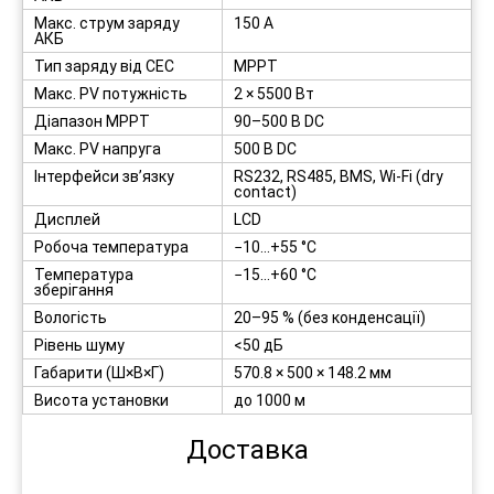
Макс. струм заряду
150 А
АКБ
Тип заряду від СЕС
MPPT
Макс. PV потужність
2 × 5500 Вт
Діапазон MPPT
90–500 В DC
Макс. PV напруга
500 В DC
Інтерфейси зв’язку
RS232, RS485, BMS, Wi-Fi (dry
contact)
Дисплей
LCD
Робоча температура
−10…+55 °C
Температура
−15…+60 °C
зберігання
Вологість
20–95 % (без конденсації)
Рівень шуму
<50 дБ
Габарити (Ш×В×Г)
570.8 × 500 × 148.2 мм
Висота установки
до 1000 м
Доставка