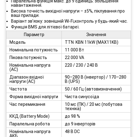
Паралельна функція макс. до 9 одиниць: збільшення
навантаження.
Висока точність вихідної напруги – ±5%, піклування про
ваші прилади.
Варіант зв’язку: зовнішній Wi-Fi,контроль у будь-який час.
Функція BMS для літієвої батареї.
Параметр
Значення
Модель
TTN KBN 11kW (MAX11KB)
Номінальна потужність
11 000 Вт
Пікова потужність
22 000 VA
Номінальна напруга
220 / 230 / 240 В
(AC)
Діапазон вхідної
90–280 В (інвертор) / 170–280
напруги (AC)
В (UPS)
Частота
50 / 60 Гц (автовизначення)
Форма вихідної напруги
Чиста синусоїда
Час перемикання
10 мс (ПК) / 20 мс (побутова
техніка)
ККД (Battery Mode)
до 98 %
Паралельна робота
до 9 інверторів
Номінальна напруга
48 В DC
АКБ