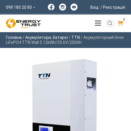
098 180 20 80
Вхід
/ Реєстрація
0
Головна
/
Акумулятори, батареї
/
TTN
/ Акумуляторний блок
LiFePO4 TTN Wall 5.12kWh/25.6V/200Ah