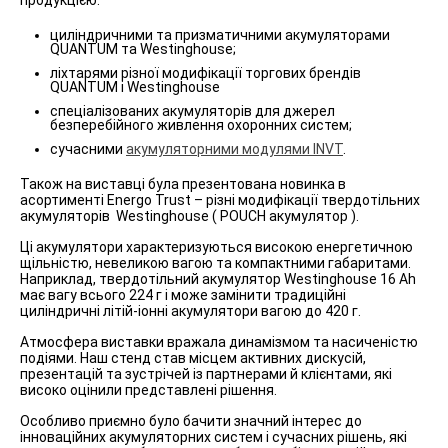
продукцією:
циліндричними та призматичними акумуляторами
QUANTUM та Westinghouse;
ліхтарями різної модифікації торгових брендів
QUANTUM і Westinghouse
спеціалізованих акумуляторів для джерел
безперебійного живлення охоронних систем;
сучасними
акумуляторними модулями INVT
.
Також на виставці була презентована новинка в
асортименті Energo Trust – різні модифікації твердотільних
акумуляторів Westinghouse ( POUCH акумулятор ).
Ці акумулятори характеризуються високою енергетичною
щільністю, невеликою вагою та компактними габаритами.
Наприклад, твердотільний акумулятор Westinghouse 16 Ah
має вагу всього 224 г і може замінити традиційні
циліндричні літій-іонні акумулятори вагою до 420 г.
Атмосфера виставки вражала динамізмом та насиченістю
подіями. Наш стенд став місцем активних дискусій,
презентацій та зустрічей із партнерами й клієнтами, які
високо оцінили представлені рішення.
Особливо приємно було бачити значний інтерес до
інноваційних акумуляторних систем і сучасних рішень, які