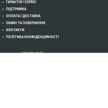
ГАРАНТІЯ І СЕРВІС
ПІДТРИМКА
ОПЛАТА І ДОСТАВКА
ОБМІН ТА ПОВЕРНЕННЯ
КОНТАКТИ
ПОЛІТИКА КОНФІДЕНЦІЙНОСТІ
098 180 20 80
067 232 06 79
093 823 39 30 (сервіс)
03117 м. Київ, Берестейський пр-т, б. 67, офіс
10/2
office@energytrust.com.ua