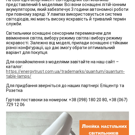
представлений 6 моделями. Всі вони оснащені літій-іонним
акумулятором, який забезпечує 3 години автономної роботи
при повному заряді. У лампах використовується система
світодіодів, які мають високу яскравість й тривалий термін
служби.
Світильники оснащені сенсорним перемикачем для
ввімкнення світла, вибору режиму світла і вибору режиму
яскравості. Залежно від моделі, прилади оснащені стійками
різної конфігурації, що дає змогу обрати оптимальний
варіант для покупця.
Для ознайомлення з моделями завітайте на наш сайт –
каталог:
https://energytrust.com.ua/trademarks/quantum/quantum-
table-lamps/
Для придбання зверніться до наших партнері: Епіцентр та
Розетка
Гуртові поставоки за номером: +38 (098) 180 20 80, +38 (067)
729 12 06