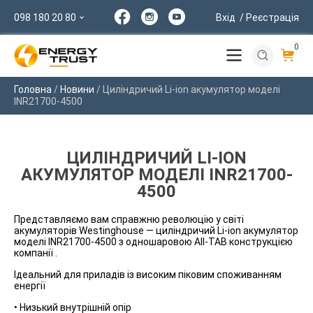
098 180 20 80
Вхід
/ Реєстрація
0
Головна
/
Новини
/
Циліндричий Li-ion акумулятор моделі
INR21700-4500
ЦИЛІНДРИЧИЙ LI-ION
АКУМУЛЯТОР МОДЕЛІ INR21700-
4500
Представляємо вам справжню революцію у світі
акумуляторів Westinghouse — циліндричий Li-ion акумулятор
моделі INR21700-4500 з одношаровою All-TAB конструкцією
компанії .
Ідеальний для приладів із високим піковим споживанням
енергії
• Низький внутрішній опір