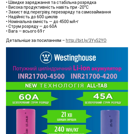
• Швидке заряджання та стабільна розрядка
• Висока продуктивність навіть при -20°C
• Захист від перегріву, перезаряду та самозаймання
• Надійність до 600 циклів
• Номінальна ємність — до 4500 мА•г
• Струм розряду — до 60А
• Вага — всього 69 г
Детальніше за посиланням –
http://bit.ly/3Yy52YO